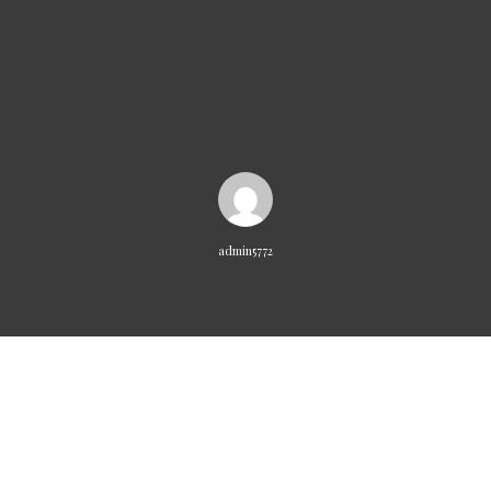
admin5772
Vestibulum ante ipsum primis in faucibus orci luctus et ultrices
posuere cubilia curae; Vivamus bibendum mollis venenatis. Duis
vitae ex efficitur, mattis ante in, molestie quam. In sit amet