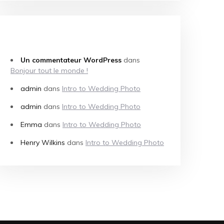
COMMENTAIRES RÉCENTS
Un commentateur WordPress
dans
Bonjour tout le monde !
admin
dans
Intro to Wedding Photo
admin
dans
Intro to Wedding Photo
Emma
dans
Intro to Wedding Photo
Henry Wilkins
dans
Intro to Wedding Photo