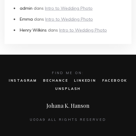
admin
dans
Intro to Wedding Photo
Emma
dans
Intro to Wedding Photo
Henry Wilkins
dans
Intro to Wedding Photo
FIND ME ON:
INSTAGRAM
BECHANCE
LINKEDIN
FACEBOOK
UNSPLASH
Johana K. Hanson
U00A9 ALL RIGHTS RESERVED