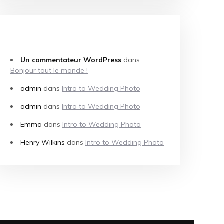
COMMENTAIRES RÉCENTS
Un commentateur WordPress
dans
Bonjour tout le monde !
admin
dans
Intro to Wedding Photo
admin
dans
Intro to Wedding Photo
Emma
dans
Intro to Wedding Photo
Henry Wilkins
dans
Intro to Wedding Photo