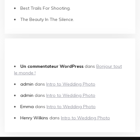
Best Trails For Shooting.
The Beauty In The Silence.
COMMENTAIRES RÉCENTS
Un commentateur WordPress
dans
Bonjour tout
le monde !
admin
dans
Intro to Wedding Photo
admin
dans
Intro to Wedding Photo
Emma
dans
Intro to Wedding Photo
Henry Wilkins
dans
Intro to Wedding Photo