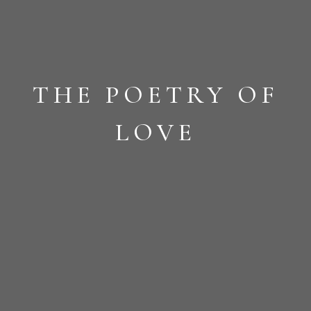
E POETRY OF
TH
LOVE