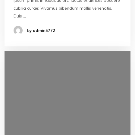
ipsum primis in faucibus orci luctus et ultrices posuere
cubilia curae; Vivamus bibendum mollis venenatis.
Duis …
by admin5772