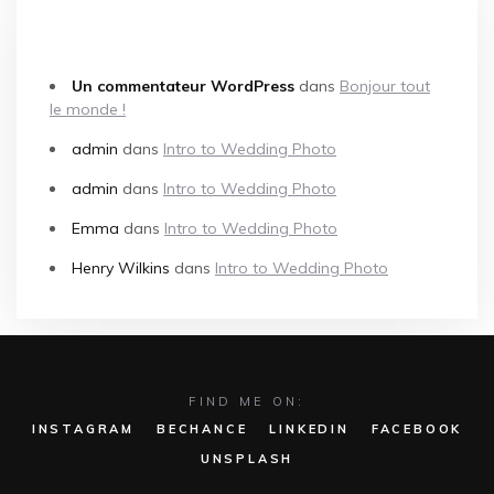
COMMENTAIRES RÉCENTS
Un commentateur WordPress
dans
Bonjour tout
le monde !
admin
dans
Intro to Wedding Photo
admin
dans
Intro to Wedding Photo
Emma
dans
Intro to Wedding Photo
Henry Wilkins
dans
Intro to Wedding Photo
FIND ME ON:
INSTAGRAM
BECHANCE
LINKEDIN
FACEBOOK
UNSPLASH