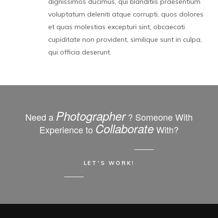
dignissimos ducimus, qui blanditiis praesentium
voluptatum deleniti atque corrupti, quos dolores
et quas molestias excepturi sint, obcaecati
cupiditate non provident, similique sunt in culpa,
qui officia deserunt.
Photographer
Need a
? Someone With
Collaborate
Experience to
With?
LET'S WORK!