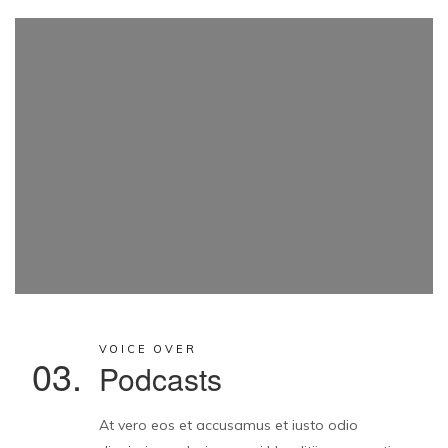
VOICE OVER
03.
Podcasts
At vero eos et accusamus et iusto odio